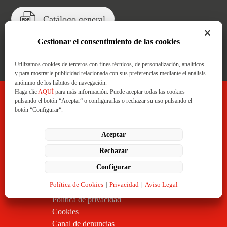
Catálogo general
Gestionar el consentimiento de las cookies
Catálogo de servicios
Utilizamos cookies de terceros con fines técnicos, de personalización, analíticos
y para mostrarle publicidad relacionada con sus preferencias mediante el análisis
anónimo de los hábitos de navegación.
Haga clic
AQUÍ
para más información. Puede aceptar todas las cookies
pulsando el botón “Aceptar“ o configurarlas o rechazar su uso pulsando el
botón “Configurar“.
C/ Badostáin, 1 Polígono Areta.
31620 Huarte-Pamplona (Navarra)
+34 948 332 233
LinkedIn
Configurar
Política de Cookies
|
Privacidad
|
Aviso Legal
Aviso Legal
Política de privacidad
Cookies
Canal de denuncias