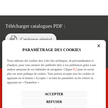
Télécharger catalogues PDF :
Catalogue général
PARAMÉTRAGE DES COOKIES
Catalogue de prestations
Nous utilisons des cookies tiers à des fins techniques, de personnalisation et
d'analyse, pour vous montrer des publicités liées à vos préférences grâce à une
analyse anonyme de vos habitudes de navigation. Cliquez
ICI
pour en savoir
plus sur notre politique de cookies. Vous pouvez accepter tous les cookies en
appuyant sur le bouton « Accepter » ou bien les paramétrer ou les refuser en
appuyant sur « Paramétrer ».
C/ Badostáin, 1 Polígono Areta.
31620 Huarte-Pamplona (Navarra)
+34 948 332 233
LinkedIn